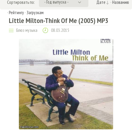
- Год выпуска -
Сортировать по:
Дате
·
Названию
·
Рейтингу
·
Загрузкам
Little Milton-Think Of Me (2005) MP3
Блюз музыка
08.03.2015