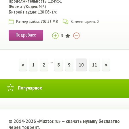
Продолжительность:
12:49:31
Формат/Кодек:
MP3
Битрейт аудио:
128 Кбит/с
Размер файла:
702.23 MB
Комментариев:
0
Подробнее
3
...
«
1
2
8
9
10
11
»
Популярное
© 2014-2026 «Muztor.ru» — cкачать музыку бесплатно
через торрент.