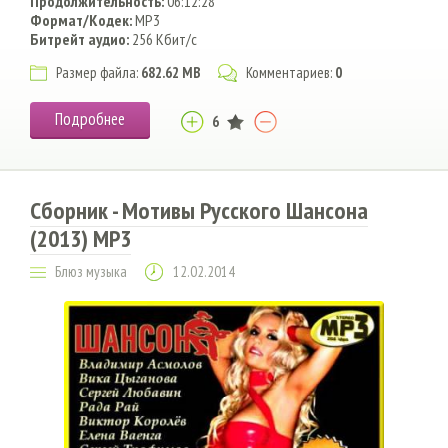
Продолжительность:
06:12:28
Формат/Кодек:
MP3
Битрейт аудио:
256 Кбит/с
Размер файла:
682.62 MB
Комментариев:
0
Подробнее
6
Сборник - Мотивы Русского Шансона
(2013) MP3
Блюз музыка
12.02.2014