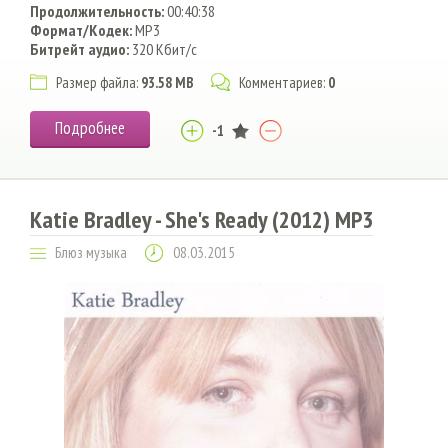
Продолжительность:
00:40:38
Формат/Кодек:
MP3
Битрейт аудио:
320 Кбит/c
Размер файла:
93.58 MB
Комментариев:
0
Подробнее
-1
Katie Bradley - She's Ready (2012) MP3
Блюз музыка
08.03.2015