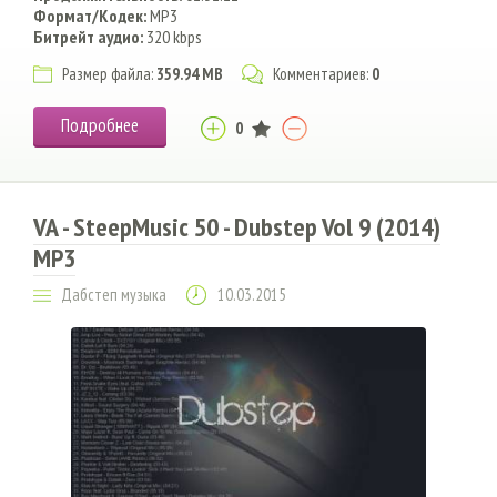
Формат/Кодек:
MP3
Битрейт аудио:
320 kbps
Размер файла:
359.94 MB
Комментариев:
0
Подробнее
0
VA - SteepMusic 50 - Dubstep Vol 9 (2014)
MP3
Дабстеп музыка
10.03.2015