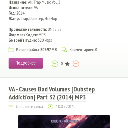
Название:
All Trap Music Vol. 3
Исполнитель:
VA
Год:
2014
Жанр:
Trap, Dubstep, Hip Hop
Продолжительность:
05:52:58
Формат/Кодек:
MP3
Битрейт аудио:
320 kbps
Размер файла:
807.97 MB
Комментариев:
0
Подробнее
0
VA - Causes Bad Volumes [Dubstep
Addiction] Part 32 (2014) MP3
Дабстеп музыка
10.03.2015