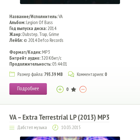
Название/Исполнитель:
VA
Альбом:
Legion Of Bass
Год выпуска диска:
2014
Жанр:
Dubstep, Trap, Grime
Лейбл:
© 2014 Defco Records
Формат/Кодек:
MP3
Битрейт аудио:
320 Кбит/c
Продолжительность:
05:44:01
Размер файла:
793.39 MB
Комментариев:
0
Подробнее
0
VA – Extra Terrestrial LP (2013) MP3
Дабстеп музыка
10.03.2015