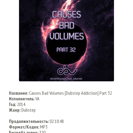
Название:
Causes Bad Volumes [Dubstep Addiction] Part 32
Исполнитель:
VA
Год:
2014
Жанр:
Dubstep
Продолжительность:
02:10:48
Формат/Кодек:
MP3
Битрейт аудио:
320