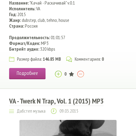
Название:
"Качай - Раскачивай" v.0.1
Исполнитель:
VA
Год:
2015
Жанр:
dubstep, club, tehno, house
Страна:
Россия
Продолжительность:
01:01:57
Формат/Кодек:
MP3
Битрейт аудио:
320 kbps
Размер файла:
146.85 MB
Комментариев:
0
Подробнее
0
VA - Twerk N Trap, Vol. 1 (2015) MP3
Дабстеп музыка
09.03.2015