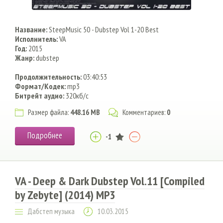
Название:
SteepMusic 50 - Dubstep Vol 1-20 Best
Исполнитель:
VA
Год:
2015
Жанр:
dubstep
Продолжительность:
03:40:53
Формат/Кодек:
mp3
Битрейт аудио:
320кб/с
Размер файла:
448.16 MB
Комментариев:
0
Подробнее
-1
VA - Deep & Dark Dubstep Vol.11 [Compiled
by Zebyte] (2014) MP3
Дабстеп музыка
10.03.2015