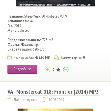
Название:
SteepMusic 50 - Dubstep Vol 9
Исполнитель:
VA
Год:
2014
Жанр:
dubstep
Продолжительность:
03:31:46
Формат/Кодек:
mp3
Битрейт аудио:
320кб/с
Размер файла:
458.60 MB
Комментариев:
0
Подробнее
0
VA - Monstercat 018: Frontier (2014) MP3
Дабстеп музыка
10.03.2015