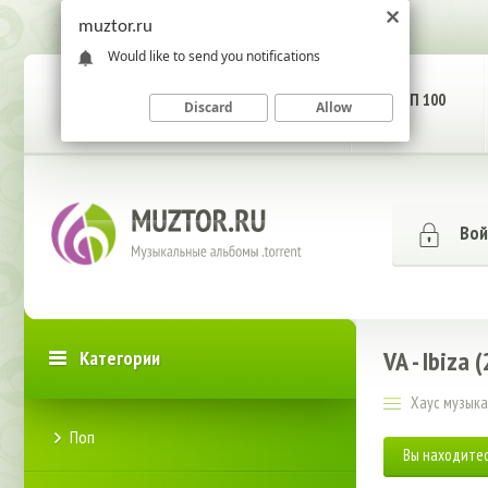
muztor.ru
Would like to send you notifications
ГЛАВНАЯ СТРАНИЦА
ТОП 100
Discard
Allow
Вой
VA - Ibiza
Категории
Хаус музыка
Поп
Вы находитес