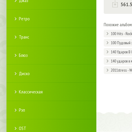
Джаз
561.
Ретро
Похожие альбо
100 Hits - Roc
Транс
100 Пудовый 
140 Ударов В 
Блюз
140 ударов в 
2011stress - 
Диско
Классическая
Рэп
OST