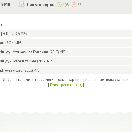
56 MB
Сиды и пиры:
193
55
мы
k [5CD] (2007) MP3
хит (2024) MP3
Минуту - Музыкальная Коллекция (2017) MP3
минуту - Новое и лучшее (2017) MP3
With eyes closed (2015) MP3
Добавлять комментарии могут только зарегистрированные пользователи.
[
Регистрация
|
Вход
]