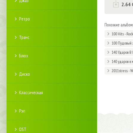
Джаз
2.64 
Ретро
Похожие альбо
100 Hits - Roc
Транс
100 Пудовый 
140 Ударов В 
Блюз
140 ударов в 
2011stress - 
Диско
Классическая
Рэп
OST