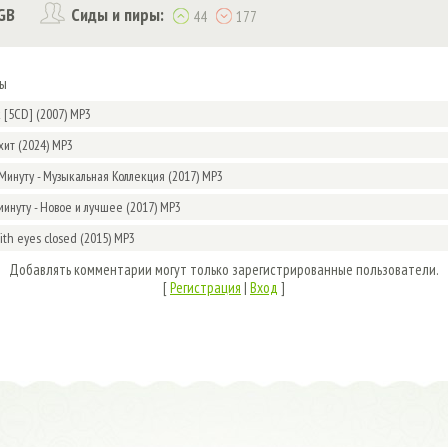
GB
Сиды и пиры:
44
177
мы
k [5CD] (2007) MP3
хит (2024) MP3
Минуту - Музыкальная Коллекция (2017) MP3
минуту - Новое и лучшее (2017) MP3
With eyes closed (2015) MP3
Добавлять комментарии могут только зарегистрированные пользователи.
[
Регистрация
|
Вход
]