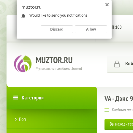
muztor.ru
Would like to send you notifications
ГЛАВНАЯ СТРАНИЦА
ТОП 100
Discard
Allow
Вой
VA - Дэнс 
Категории
Клубная му
Поп
Вы находитес