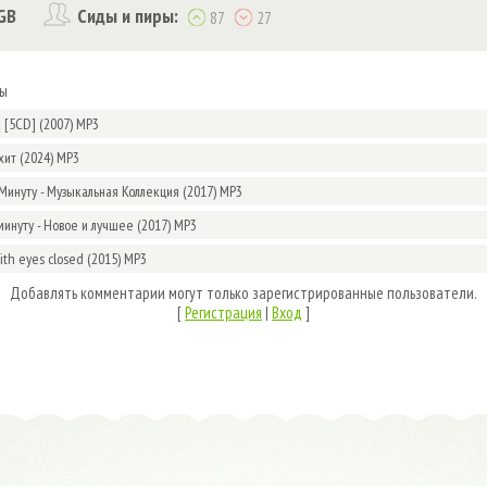
GB
Сиды и пиры:
87
27
мы
k [5CD] (2007) MP3
хит (2024) MP3
Минуту - Музыкальная Коллекция (2017) MP3
минуту - Новое и лучшее (2017) MP3
With eyes closed (2015) MP3
Добавлять комментарии могут только зарегистрированные пользователи.
[
Регистрация
|
Вход
]