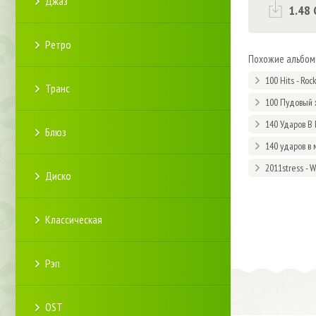
Джаз
1.48 
Ретро
Похожие альбо
100 Hits - Roc
Транс
100 Пудовый 
140 Ударов В 
Блюз
140 ударов в 
2011stress - 
Диско
Классическая
Рэп
OST