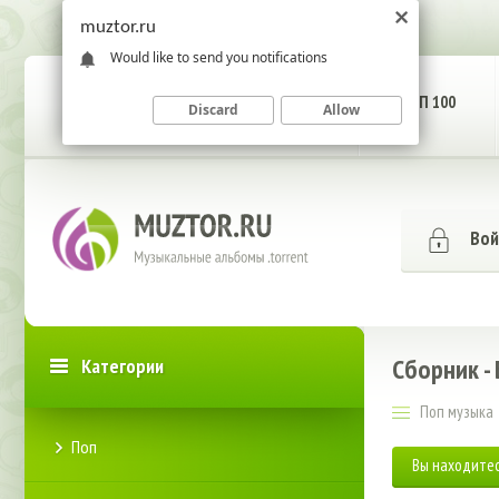
muztor.ru
Would like to send you notifications
ГЛАВНАЯ СТРАНИЦА
ТОП 100
Discard
Allow
Вой
Сборник -
Категории
Поп музыка
Поп
Вы находитес