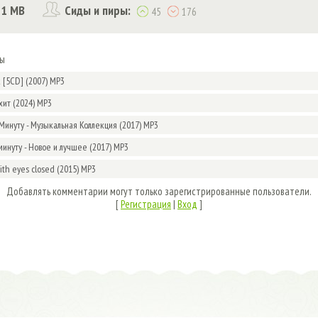
11 MB
Сиды и пиры:
45
176
мы
k [5CD] (2007) MP3
хит (2024) MP3
Минуту - Музыкальная Коллекция (2017) MP3
минуту - Новое и лучшее (2017) MP3
With eyes closed (2015) MP3
Добавлять комментарии могут только зарегистрированные пользователи.
[
Регистрация
|
Вход
]