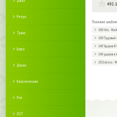
Джаз
492.
Ретро
Похожие альбо
100 Hits - Roc
Транс
100 Пудовый 
140 Ударов В 
Блюз
140 ударов в 
2011stress - 
Диско
Классическая
Рэп
OST