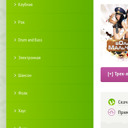
Клубная
Рок
Drum and Bass
Электронная
Шансон
Фолк
Скач
Хаус
Прим