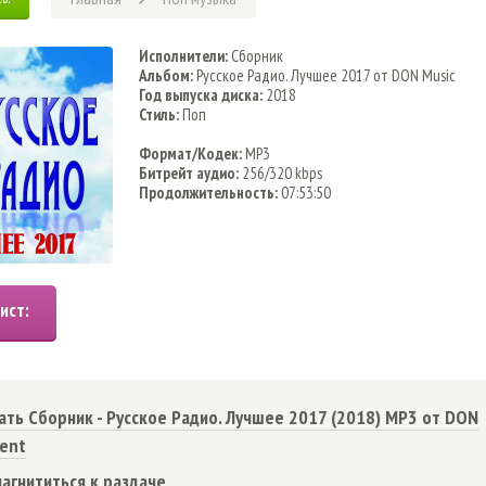
Исполнители:
Сборник
Альбом:
Русское Радио. Лучшее 2017 от DON Music
Год выпуска диска:
2018
Стиль:
Поп
Формат/Кодек:
MP3
Битрейт аудио:
256/320 kbps
Продолжительность:
07:53:50
ать Сборник - Русское Радио. Лучшее 2017 (2018) MP3 от DON
rent
агнититься к раздаче