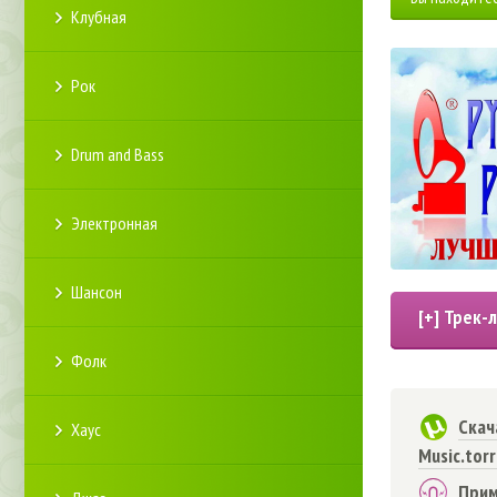
Клубная
Рок
Drum and Bass
Электронная
Шансон
Фолк
Скач
Хаус
Music.tor
Прим