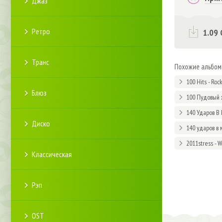
Джаз
Ретро
1.09 
Транс
Похожие альбо
100 Hits - Roc
Блюз
100 Пудовый 
140 Ударов В 
Диско
140 ударов в 
2011stress - 
Классическая
Рэп
OST