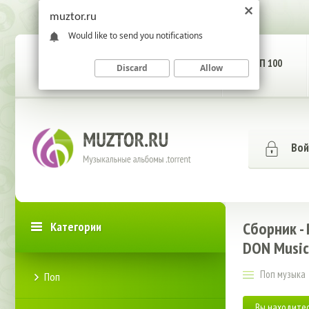
muztor.ru
Would like to send you notifications
ГЛАВНАЯ СТРАНИЦА
ТОП 100
Discard
Allow
Вой
Сборник -
Категории
DON Music
Поп музыка
Поп
Вы находитес