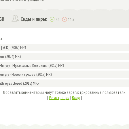
GB
Сиды и пиры:
45
113
мы
k [5CD] (2007) MP3
хит (2024) MP3
Минуту - Музыкальная Коллекция (2017) MP3
минуту - Новое и лучшее (2017) MP3
With eyes closed (2015) MP3
Добавлять комментарии могут только зарегистрированные пользователи.
[
Регистрация
|
Вход
]