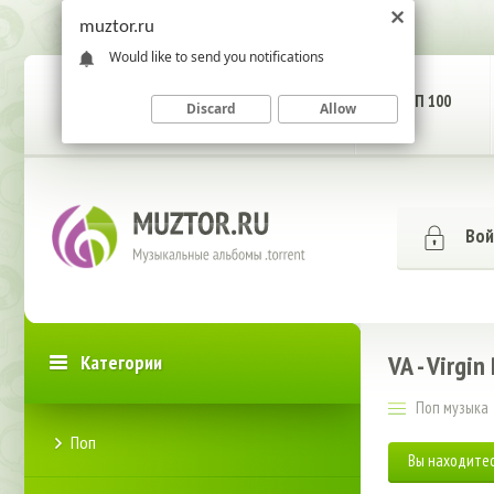
muztor.ru
Would like to send you notifications
ГЛАВНАЯ СТРАНИЦА
ТОП 100
Discard
Allow
Вой
VA - Virgi
Категории
Поп музыка
Поп
Вы находитес