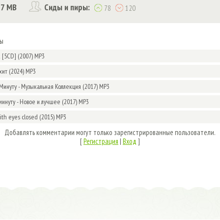
77 MB
Сиды и пиры:
78
120
мы
k [5CD] (2007) MP3
хит (2024) MP3
Минуту - Музыкальная Коллекция (2017) MP3
минуту - Новое и лучшее (2017) MP3
With eyes closed (2015) MP3
Добавлять комментарии могут только зарегистрированные пользователи.
[
Регистрация
|
Вход
]