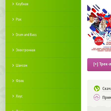
Клубная
Рок
Drum and Bass
Электронная
Шансон
Фолк
Скач
Хаус
Прим