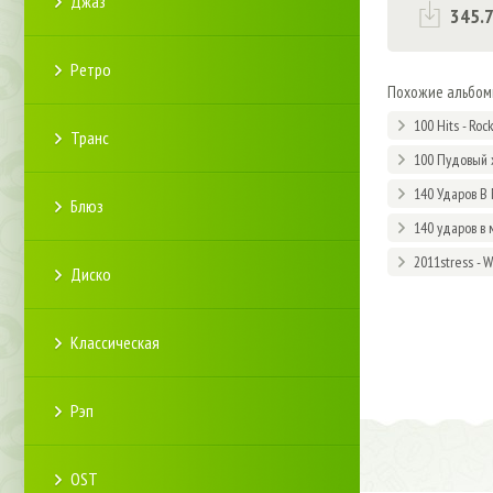
Джаз
345.
Ретро
Похожие альбо
100 Hits - Roc
Транс
100 Пудовый 
140 Ударов В 
Блюз
140 ударов в 
2011stress - 
Диско
Классическая
Рэп
OST