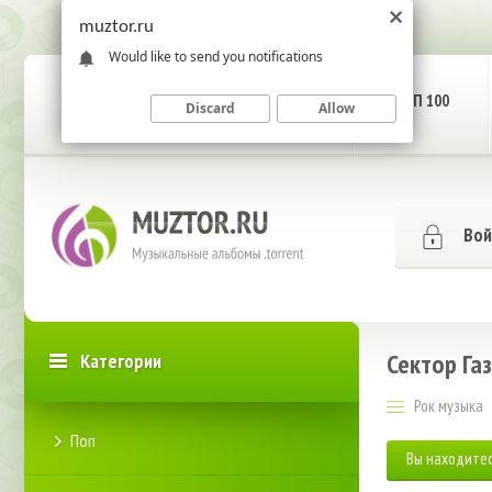
muztor.ru
Would like to send you notifications
ГЛАВНАЯ СТРАНИЦА
ТОП 100
Discard
Allow
Вой
Сектор Га
Категории
Рок музыка
Поп
Вы находитес