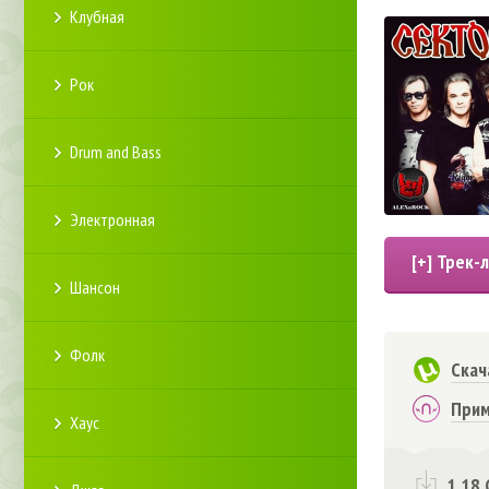
Клубная
Рок
Drum and Bass
Электронная
Шансон
Фолк
Скач
Прим
Хаус
1.18 