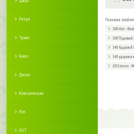
Джаз
Ретро
Похожие альбо
100 Hits - Roc
Транс
100 Пудовый 
140 Ударов В 
Блюз
140 ударов в 
2011stress - 
Диско
Классическая
Рэп
OST