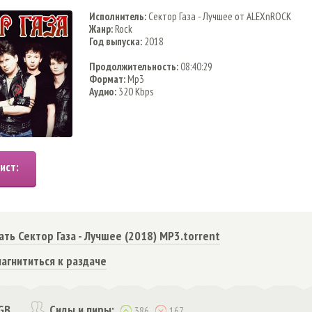
Исполнитель:
Сектор Газа - Лучшее от ALEXnROCK
Жанр:
Rock
Год выпуска:
2018
Продолжительность:
08:40:29
Формат:
Mp3
Аудио:
320 Kbps
ать Сектор Газа - Лучшее (2018) MP3.torrent
агнититься к раздаче
GB
Сиды и пиры:
386
167